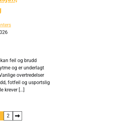
g
nters
026
 kan feil og brudd
 rytme og er underlagt
 Vanlige overtredelser
dd, fotfeil og usportslig
e krever […]
1
2