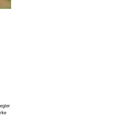
egler
rke