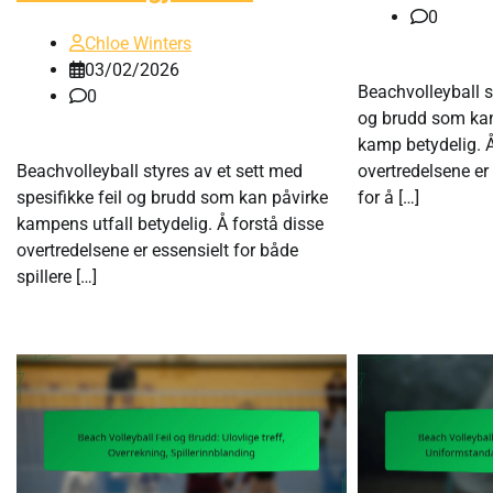
0
Chloe Winters
03/02/2026
Beachvolleyball st
0
og brudd som kan 
kamp betydelig. 
Beachvolleyball styres av et sett med
overtredelsene er
spesifikke feil og brudd som kan påvirke
for å […]
kampens utfall betydelig. Å forstå disse
overtredelsene er essensielt for både
spillere […]