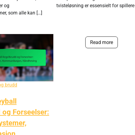
er og
tvisteløsning er essensielt for spillere
er, som alle kan […]
Read more
 og brudd
yball
 og Forseelser:
ystemer,
sjon,