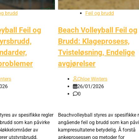
 og brudd
Feil og brudd
yball Feil og
Beach Volleyball Feil og
tyrsbrudd,
Brudd: Klageprosess,
ndarder,
Tvisteløsning, Endelige
problemer
avgjørelser
nters
Chloe Winters
026
26/01/2026
0
tyres av spesifikke regler
Beachvolleyball styres av spesifikke r
 brudd som kan påvirke
angående feil og brudd som kan påvi
. Nøkkelområder av
kampresultatene betydelig. Å forstå
rer utstyrsbrudd,
ankeprosessen og metoder for