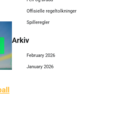
Offisielle regeltolkninger
Spilleregler
Arkiv
February 2026
January 2026
all