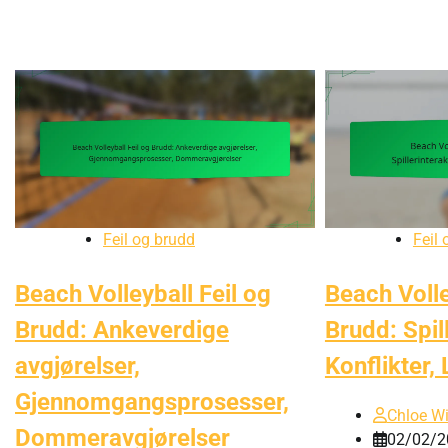
Feil og brudd
Feil
Beach Volleyball Feil og
Beach Volle
Brudd: Ankeverdige
Brudd: Spil
avgjørelser,
Konflikter,
Gjennomgangsprosesser,
Chloe Wi
Dommeravgjørelser
02/02/2