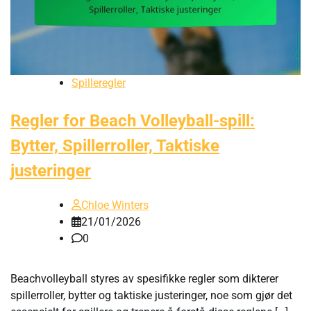
Spilleregler
Regler for Beach Volleyball-spill:
Bytter, Spillerroller, Taktiske
justeringer
Chloe Winters
21/01/2026
0
Beachvolleyball styres av spesifikke regler som dikterer
spillerroller, bytter og taktiske justeringer, noe som gjør det