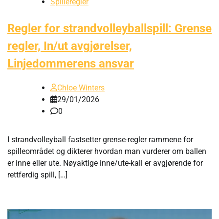
Spilleregler
Regler for strandvolleyballspill: Grense
regler, In/ut avgjørelser,
Linjedommerens ansvar
Chloe Winters
29/01/2026
0
I strandvolleyball fastsetter grense-regler rammene for
spilleområdet og dikterer hvordan man vurderer om ballen
er inne eller ute. Nøyaktige inne/ute-kall er avgjørende for
rettferdig spill, […]