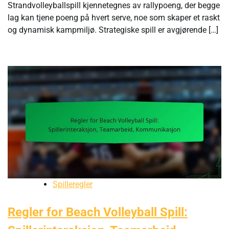
Strandvolleyballspill kjennetegnes av rallypoeng, der begge
lag kan tjene poeng på hvert serve, noe som skaper et raskt
og dynamisk kampmiljø. Strategiske spill er avgjørende […]
Spilleregler
Regler for Beach Volleyball Spill: