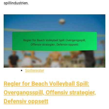
spillindustrien.
Spilleregler
Regler for Beach Volleyball Spill:
Overgangsspill, Offensiv strategier,
Defensiv oppsett