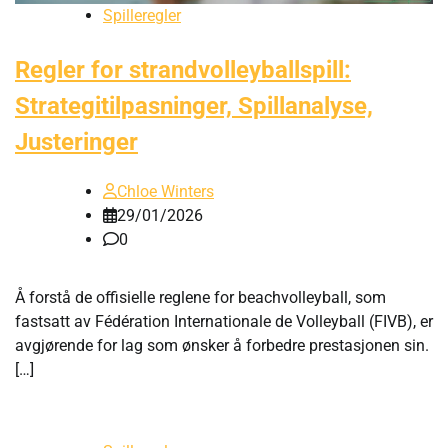
Spilleregler
Regler for strandvolleyballspill:
Strategitilpasninger, Spillanalyse,
Justeringer
Chloe Winters
29/01/2026
0
Å forstå de offisielle reglene for beachvolleyball, som
fastsatt av Fédération Internationale de Volleyball (FIVB), er
avgjørende for lag som ønsker å forbedre prestasjonen sin.
[…]