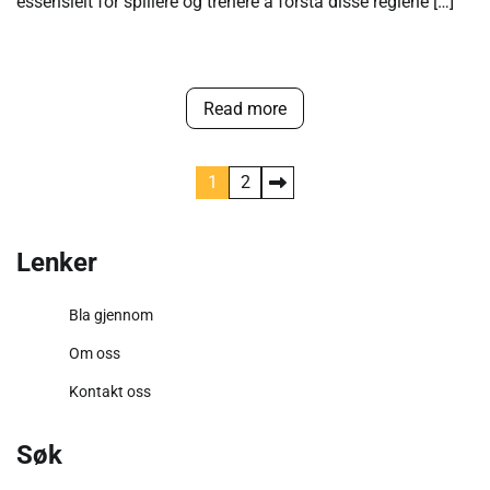
essensielt for spillere og trenere å forstå disse reglene […]
Read more
Posts
1
2
pagination
Lenker
Bla gjennom
Om oss
Kontakt oss
Søk